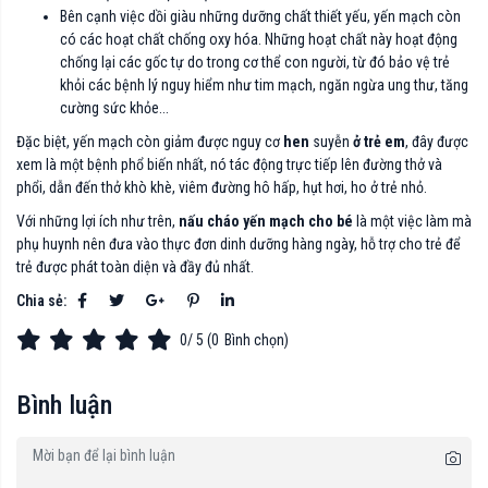
Bên cạnh việc dồi giàu những dưỡng chất thiết yếu, yến mạch còn
có các hoạt chất chống oxy hóa. Những hoạt chất này hoạt động
chống lại các gốc tự do trong cơ thể con người, từ đó bảo vệ trẻ
khỏi các bệnh lý nguy hiểm như tim mạch, ngăn ngừa ung thư, tăng
cường sức khỏe...
Đặc biệt, yến mạch còn giảm được nguy cơ
hen
suyễn
ở trẻ em
, đây được
xem là một bệnh phổ biến nhất, nó tác động trực tiếp lên đường thở và
phổi, dẫn đến thở khò khè, viêm đường hô hấp, hụt hơi, ho ở trẻ nhỏ.
Với những lợi ích như trên,
nấu cháo yến mạch cho bé
là một việc làm mà
phụ huynh nên đưa vào thực đơn dinh dưỡng hàng ngày, hỗ trợ cho trẻ để
trẻ được phát toàn diện và đầy đủ nhất.
Chia sẻ:
0
/ 5 (
0
Bình chọn)
Bình luận