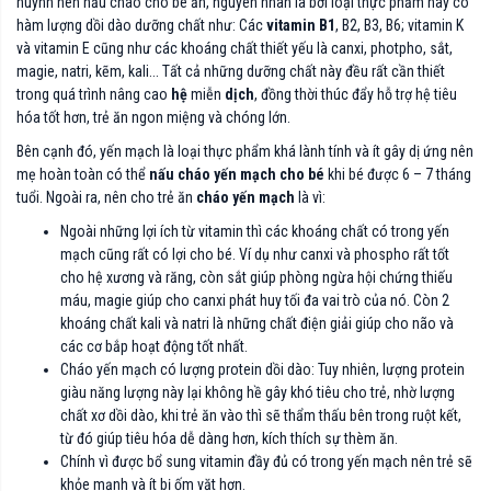
huynh nên nấu cháo cho bé ăn, nguyên nhân là bởi loại thực phẩm này có
hàm lượng dồi dào dưỡng chất như: Các
vitamin B1
, B2, B3, B6; vitamin K
và vitamin E cũng như các khoáng chất thiết yếu là canxi, photpho, sắt,
magie, natri, kẽm, kali... Tất cả những dưỡng chất này đều rất cần thiết
trong quá trình nâng cao
hệ
miễn
dịch
, đồng thời thúc đẩy hỗ trợ hệ tiêu
hóa tốt hơn, trẻ ăn ngon miệng và chóng lớn.
Bên cạnh đó, yến mạch là loại thực phẩm khá lành tính và ít gây dị ứng nên
mẹ hoàn toàn có thể
nấu cháo yến mạch cho bé
khi bé được 6 – 7 tháng
tuổi. Ngoài ra, nên cho trẻ ăn
cháo yến mạch
là vì:
Ngoài những lợi ích từ vitamin thì các khoáng chất có trong yến
mạch cũng rất có lợi cho bé. Ví dụ như canxi và phospho rất tốt
cho hệ xương và răng, còn sắt giúp phòng ngừa hội chứng thiếu
máu, magie giúp cho canxi phát huy tối đa vai trò của nó. Còn 2
khoáng chất kali và natri là những chất điện giải giúp cho não và
các cơ bắp hoạt động tốt nhất.
Cháo yến mạch có lượng protein dồi dào: Tuy nhiên, lượng protein
giàu năng lượng này lại không hề gây khó tiêu cho trẻ, nhờ lượng
chất xơ dồi dào, khi trẻ ăn vào thì sẽ thẩm thấu bên trong ruột kết,
từ đó giúp tiêu hóa dễ dàng hơn, kích thích sự thèm ăn.
Chính vì được bổ sung vitamin đầy đủ có trong yến mạch nên trẻ sẽ
khỏe mạnh và ít bị ốm vặt hơn.